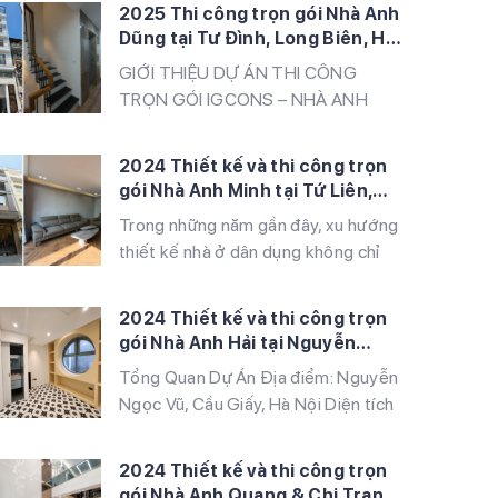
hào là đơn vị thiết kế và thi công
2025 Thi công trọn gói Nhà Anh
trọn gói công trình nhà ở của anh
Dũng tại Tư Đình, Long Biên, Hà
Huynh tại Vĩnh Quỳnh, Thanh Trì, Hà
Nội
GIỚI THIỆU DỰ ÁN THI CÔNG
Nội. Công trình được xây dựng theo
TRỌN GÓI IGCONS – NHÀ ANH
phong cách hiện đại, công […]
DŨNG, PHỐ TƯ ĐÌNH, LONG BIÊN,
HÀ NỘI IGCONS hân hạnh là đơn vị
2024 Thiết kế và thi công trọn
thi công trọn gói dự án nhà ở gia
gói Nhà Anh Minh tại Tứ Liên,
đình cho anh Dũng, tọa lạc tại phố
Tây Hồ, Hà Nội
Trong những năm gần đây, xu hướng
Tư Đình, quận Long Biên, Hà Nội.
thiết kế nhà ở dân dụng không chỉ
Đây là một trong những […]
tập trung vào tính thẩm mỹ mà còn
chú trọng đến sự tiện nghi, bền
2024 Thiết kế và thi công trọn
vững. Dự án nhà anh Minh tại Tứ Liên,
gói Nhà Anh Hải tại Nguyễn
Tây Hồ là một minh chứng tiêu biểu
Ngọc Vũ, Cầu Giấy, Hà Nội
Tổng Quan Dự Án Địa điểm: Nguyễn
cho sự kết hợp hài hòa giữa nét […]
Ngọc Vũ, Cầu Giấy, Hà Nội Diện tích
xây dựng: 260 m² Quy mô xây dựng:
5 tầng Phong cách thiết kế: Tối giản
2024 Thiết kế và thi công trọn
và hiện đại Vật liệu chính: Sàn vân
gói Nhà Anh Quang & Chị Trang