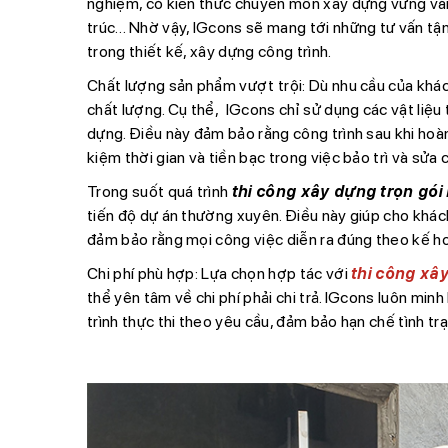
nghiệm, có kiến thức chuyên môn xây dựng vững vàn
trúc… Nhờ vậy, IGcons sẽ mang tới những tư vấn tậ
trong thiết kế, xây dựng công trình.
Chất lượng sản phẩm vượt trội:
Dù nhu cầu của khác
chất lượng. Cụ thể, IGcons chỉ sử dụng các vật liệu 
dựng. Điều này đảm bảo rằng công trình sau khi hoàn
kiệm thời gian và tiền bạc trong việc bảo trì và sửa 
Trong suốt quá trình
thi công xây dựng trọn gói
tiến độ dự án thường xuyên. Điều này giúp cho khách
đảm bảo rằng mọi công việc diễn ra đúng theo kế h
Chi phí phù hợp:
Lựa chọn hợp tác với
thi công xâ
thể yên tâm về chi phí phải chi trả. IGcons luôn minh
trình thực thi theo yêu cầu, đảm bảo hạn chế tình tr