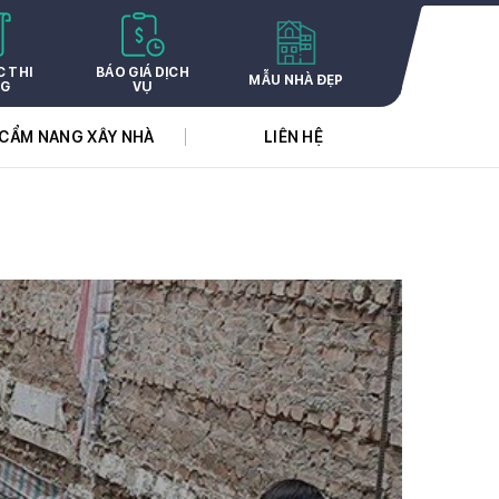
C THI
BÁO GIÁ DỊCH
MẪU NHÀ ĐẸP
G
VỤ
CẨM NANG XÂY NHÀ
LIÊN HỆ