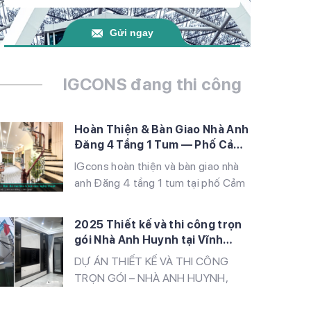
Gửi ngay
IGCONS đang thi công
Hoàn Thiện & Bàn Giao Nhà Anh
Đăng 4 Tầng 1 Tum — Phố Cảm
Hội, Hà Nội | IGcons
IGcons hoàn thiện và bàn giao nhà
anh Đăng 4 tầng 1 tum tại phố Cảm
Hội, Hà Nội — phong cách Tân cổ
điển Đông Dương với tranh sơn dầu,
2025 Thiết kế và thi công trọn
lan can sắt nghệ thuật, vườn sân
gói Nhà Anh Huynh tại Vĩnh
thượng và nội thất gỗ tự nhiên đẳng
Quỳnh, Thanh Trì, Hà Nội
DỰ ÁN THIẾT KẾ VÀ THI CÔNG
cấp
TRỌN GÓI – NHÀ ANH HUYNH,
VĨNH QUỲNH, HÀ NỘI IGcons tự