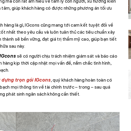
g mà còn rất am hiểu về tâm lý con người, xu hướng kiến
n tâm, giúp khách hàng có được những phương án tối ưu
h hàng là gì, IGcons cũng mang tới cam kết tuyệt đối về
tốt nhất theo yêu cầu và luôn tuân thủ các tiêu chuẩn xây
 thành sẽ bền vững, đạt giá trị thẩm mỹ cao, giúp bạn tiết
chữa sau này.
 IGcons
sẽ có người chịu trách nhiệm giám sát và báo cáo
 hàng kịp thời cập nhật mọi vấn đề, nắm chắc tình hình,
oạch.
y dựng trọn gói IGcons
, quý khách hàng hoàn toàn có
 bạch mọi thông tin về tài chính trước – trong – sau quá
ạng phát sinh ngân sách không cần thiết.