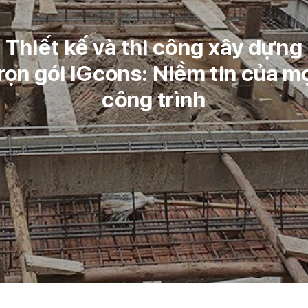
Thiết kế và thi công xây dựng
rọn gói IGcons: Niềm tin của m
công trình