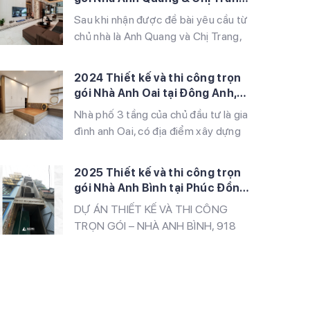
gỗ, kính cường lực Thời gian thi
tại Khu Đô Thị Louis Hoàng Mai,
Sau khi nhận được đề bài yêu cầu từ
công: 5 tháng Ngôi nhà của anh Hải
Hà Nội
chủ nhà là Anh Quang và Chị Trang,
được […]
chúng tôi đã nhanh chóng lên ý
tưởng và bàn giao bản thiết kế hoàn
2024 Thiết kế và thi công trọn
chỉnh đến tay Chủ đầu tư. Sau khi
gói Nhà Anh Oai tại Đông Anh,
được duyệt, chúng tôi đã làm việc
Hà Nội
Nhà phố 3 tầng của chủ đầu tư là gia
với Ban quản lý Khu đô thị để […]
đình anh Oai, có địa điểm xây dựng
tại Hải Bối, Đông Anh Hà Nội. Công
trình được xây dựng với thiết kế bao
2025 Thiết kế và thi công trọn
gồm: Tầng 1: Gara + Phòng khách +
gói Nhà Anh Bình tại Phúc Đồng,
Bếp Tầng 2: 2 Phòng ngủ + 1 WC
Long Biên, Hà Nội
DỰ ÁN THIẾT KẾ VÀ THI CÔNG
Tầng 3: 1 Phòng […]
TRỌN GÓI – NHÀ ANH BÌNH, 918
PHÚC ĐỒNG, HÀ NỘI IGcons tiếp
tục khẳng định uy tín và sự chuyên
nghiệp khi hoàn thành dự án thiết kế
và thi công trọn gói cho gia đình anh
Bình tại 918 Phúc Đồng, Hà Nội.