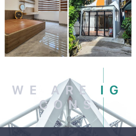
WE ARE
IG
CONS