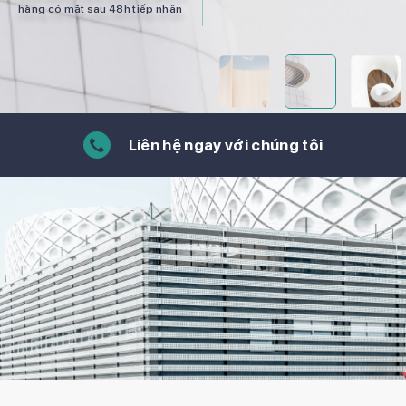
hàng có mặt sau 48h tiếp nhận
L
i
ê
n
h
ệ
n
g
a
y
v
ớ
i
c
h
ú
n
g
t
ô
i