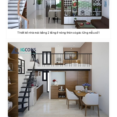
Thiết kế nhà mái bằng 2 tầng ở nông thôn có gác lửng mẫu số 1