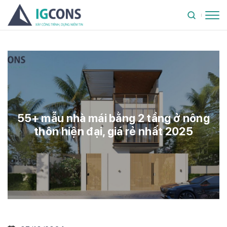
55+ mẫu nhà mái bằng 2 tầng ở nông
thôn hiện đại, giá rẻ nhất 2025