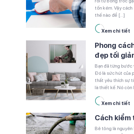
rối từ bong tróc g
tốn kém. Vậy cách 
thế nào để […]
Xem chi tiết
Phong cách
đẹp tối giả
nội thất
Bạn đã từng bước 
Đó là sức hút của 
thất yêu thích sự t
là thiết kế. Nó còn 
Xem chi tiết
Cách kiểm 
Bê tông là nguyên 