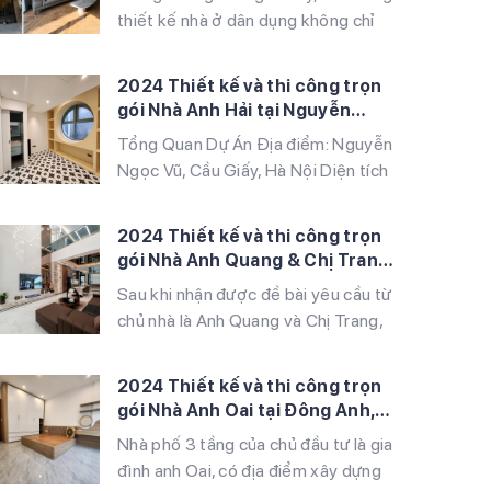
Tư Đình, quận Long Biên, Hà Nội.
thiết kế nhà ở dân dụng không chỉ
Đây là một trong những […]
tập trung vào tính thẩm mỹ mà còn
chú trọng đến sự tiện nghi, bền
2024 Thiết kế và thi công trọn
vững. Dự án nhà anh Minh tại Tứ Liên,
gói Nhà Anh Hải tại Nguyễn
Tây Hồ là một minh chứng tiêu biểu
Ngọc Vũ, Cầu Giấy, Hà Nội
Tổng Quan Dự Án Địa điểm: Nguyễn
cho sự kết hợp hài hòa giữa nét […]
Ngọc Vũ, Cầu Giấy, Hà Nội Diện tích
xây dựng: 260 m² Quy mô xây dựng:
5 tầng Phong cách thiết kế: Tối giản
2024 Thiết kế và thi công trọn
và hiện đại Vật liệu chính: Sàn vân
gói Nhà Anh Quang & Chị Trang
gỗ, kính cường lực Thời gian thi
tại Khu Đô Thị Louis Hoàng Mai,
Sau khi nhận được đề bài yêu cầu từ
công: 5 tháng Ngôi nhà của anh Hải
Hà Nội
chủ nhà là Anh Quang và Chị Trang,
được […]
chúng tôi đã nhanh chóng lên ý
tưởng và bàn giao bản thiết kế hoàn
2024 Thiết kế và thi công trọn
chỉnh đến tay Chủ đầu tư. Sau khi
gói Nhà Anh Oai tại Đông Anh,
được duyệt, chúng tôi đã làm việc
Hà Nội
Nhà phố 3 tầng của chủ đầu tư là gia
với Ban quản lý Khu đô thị để […]
đình anh Oai, có địa điểm xây dựng