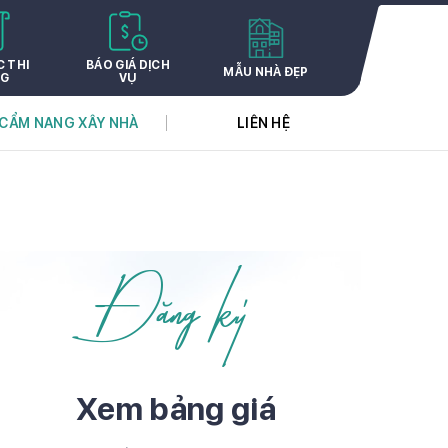
C THI
BÁO GIÁ DỊCH
MẪU NHÀ ĐẸP
G
VỤ
CẨM NANG XÂY NHÀ
LIÊN HỆ
Đăng ký
Xem bảng giá