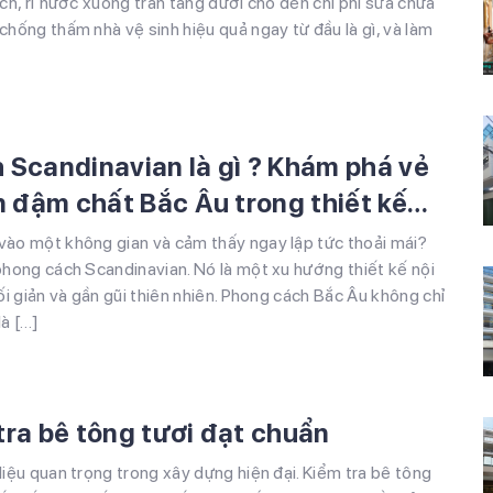
ạch, rỉ nước xuống trần tầng dưới cho đến chi phí sửa chữa
chống thấm nhà vệ sinh hiệu quả ngay từ đầu là gì, và làm
 Scandinavian là gì ? Khám phá vẻ
n đậm chất Bắc Âu trong thiết kế
vào một không gian và cảm thấy ngay lập tức thoải mái?
phong cách Scandinavian. Nó là một xu hướng thiết kế nội
ối giản và gần gũi thiên nhiên. Phong cách Bắc Âu không chỉ
là […]
tra bê tông tươi đạt chuẩn
liệu quan trọng trong xây dựng hiện đại. Kiểm tra bê tông