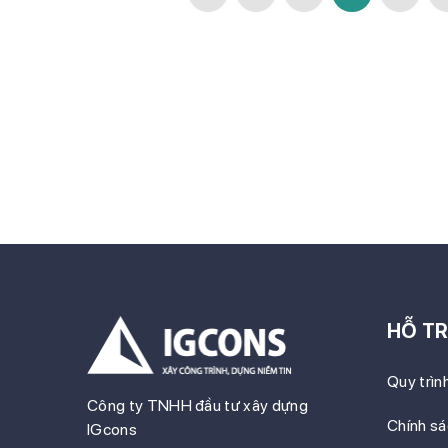
HỖ T
Quy trìn
Công ty TNHH đầu tư xây dựng
Chính s
IGcons