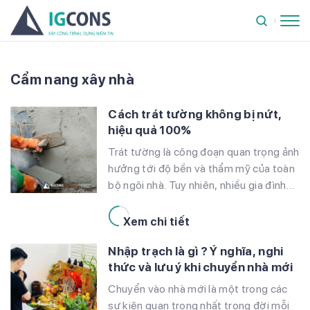
Cẩm nang xây nhà
Cách trát tường không bị nứt,
hiệu quả 100%
Trát tường là công đoạn quan trọng ảnh
hưởng tới độ bền và thẩm mỹ của toàn
bộ ngôi nhà. Tuy nhiên, nhiều gia đình
gặp phải tình trạng nứt, ộp, bong tróc
chỉ sau vài tháng ở do thực hiện việc
Xem chi tiết
trát tường sai kỹ thuật. Trong bài viết
Nhập trạch là gì ? Ý nghĩa, nghi
này, IGcons sẽ chia sẻ […]
thức và lưu ý khi chuyển nhà mới
Chuyển vào nhà mới là một trong các
sự kiện quan trọng nhất trong đời mỗi