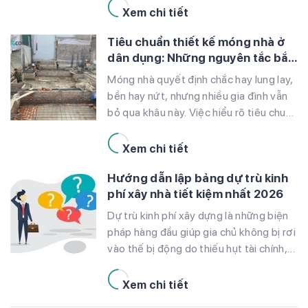
là chuyện chọn vật liệu mà còn ảnh
Xem chi tiết
hưởng trực tiếp đến độ bền công trình,
Tiêu chuẩn thiết kế móng nhà ở
chi phí xây dựng và trải […]
dân dụng: Những nguyên tắc bắt
buộc cần biết
Móng nhà quyết định chắc hay lung lay,
bền hay nứt, nhưng nhiều gia đình vẫn
bỏ qua khâu này. Việc hiểu rõ tiêu chuẩn
thiết kế móng nhà ở dân dụng không
chỉ giúp tránh sai sót tốn kém mà còn
Xem chi tiết
đảm bảo an toàn lâu dài cho cả ngôi
Hướng dẫn lập bảng dự trù kinh
nhà. Bài viết này […]
phí xây nhà tiết kiệm nhất 2026
Dự trù kinh phí xây dựng là những biện
pháp hàng đầu giúp gia chủ không bị rơi
vào thế bị động do thiếu hụt tài chính,
kinh phí, đảm bảo tiến độ thi công đã
đề ra. Để tìm hiểu rõ hơn các chi phí cần
Xem chi tiết
thiết cho việc xây nhà mời bạn cùng