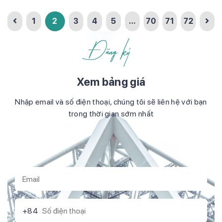
IGcons tham khảo bài viết sau đây.
1
2
3
4
5
…
70
71
72
Đăng ký
Xem bảng giá
Nhập email và số điện thoại, chúng tôi sẽ liên hệ với bạn
trong thời gian sớm nhất
+84