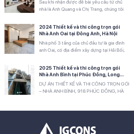
Sau khi nhận được đề bài yêu cầu từ chủ
được […]
nhà là Anh Quang và Chị Trang, chúng tôi
đã nhanh chóng lên ý tưởng và bàn giao
bản thiết kế hoàn chỉnh đến tay Chủ đầu tư.
2024 Thiết kế và thi công trọn gói
Sau khi được duyệt, chúng tôi đã làm việc
Nhà Anh Oai tại Đông Anh, Hà Nội
với Ban quản lý Khu đô thị để […]
Nhà phố 3 tầng của chủ đầu tư là gia đình
anh Oai, có địa điểm xây dựng tại Hải Bối,
Đông Anh Hà Nội. Công trình được xây
dựng với thiết kế bao gồm: Tầng 1: Gara +
2025 Thiết kế và thi công trọn gói
Phòng khách + Bếp Tầng 2: 2 Phòng ngủ +
Nhà Anh Bình tại Phúc Đồng, Long
1 WC Tầng 3: 1 Phòng […]
Biên, Hà Nội
DỰ ÁN THIẾT KẾ VÀ THI CÔNG TRỌN GÓI
– NHÀ ANH BÌNH, 918 PHÚC ĐỒNG, HÀ
NỘI IGcons tiếp tục khẳng định uy tín và sự
chuyên nghiệp khi hoàn thành dự án thiết
kế và thi công trọn gói cho gia đình anh
Bình tại 918 Phúc Đồng, Hà Nội. Công trình
được […]