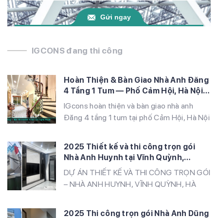
Gửi ngay
IGCONS đang thi công
Hoàn Thiện & Bàn Giao Nhà Anh Đăng
4 Tầng 1 Tum — Phố Cảm Hội, Hà Nội |
IGcons
IGcons hoàn thiện và bàn giao nhà anh
Đăng 4 tầng 1 tum tại phố Cảm Hội, Hà Nội
— phong cách Tân cổ điển Đông Dương
với tranh sơn dầu, lan can sắt nghệ thuật,
2025 Thiết kế và thi công trọn gói
vườn sân thượng và nội thất gỗ tự nhiên
Nhà Anh Huynh tại Vĩnh Quỳnh,
đẳng cấp
Thanh Trì, Hà Nội
DỰ ÁN THIẾT KẾ VÀ THI CÔNG TRỌN GÓI
– NHÀ ANH HUYNH, VĨNH QUỲNH, HÀ
NỘI IGcons tự hào là đơn vị thiết kế và thi
công trọn gói công trình nhà ở của anh
2025 Thi công trọn gói Nhà Anh Dũng