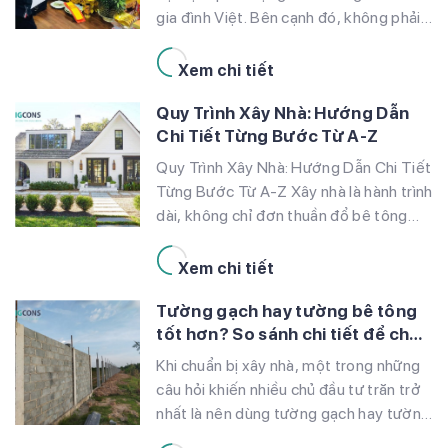
gia đình Việt. Bên cạnh đó, không phải
người nào cũng hiểu rõ nhập trạch là gì
và tại sao phải thực hiện nghi thức này
Xem chi tiết
trước lúc chính thức chuyển vào nhà
Quy Trình Xây Nhà: Hướng Dẫn
mới. Bài viết này sẽ giúp […]
Chi Tiết Từng Bước Từ A-Z
Quy Trình Xây Nhà: Hướng Dẫn Chi Tiết
Từng Bước Từ A-Z Xây nhà là hành trình
dài, không chỉ đơn thuần đổ bê tông
hay xây gạch. Nếu thiếu một quy trình
xây nhà rõ ràng ngay từ đầu, bạn dễ đối
Xem chi tiết
mặt với chi phí vượt dự toán, tiến độ
Tường gạch hay tường bê tông
kéo dài hoặc […]
tốt hơn? So sánh chi tiết để chọn
đúng khi xây nhà
Khi chuẩn bị xây nhà, một trong những
câu hỏi khiến nhiều chủ đầu tư trăn trở
nhất là nên dùng tường gạch hay tường
bê tông tốt hơn? Đây không đơn thuần