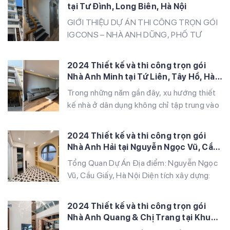
Huynh tại Vĩnh Quỳnh, Thanh Trì, Hà Nội.
tại Tư Đình, Long Biên, Hà Nội
Công trình được xây dựng theo phong
GIỚI THIỆU DỰ ÁN THI CÔNG TRỌN GÓI
cách hiện đại, công […]
IGCONS – NHÀ ANH DŨNG, PHỐ TƯ
ĐÌNH, LONG BIÊN, HÀ NỘI IGCONS hân
hạnh là đơn vị thi công trọn gói dự án nhà ở
2024 Thiết kế và thi công trọn gói
gia đình cho anh Dũng, tọa lạc tại phố Tư
Nhà Anh Minh tại Tứ Liên, Tây Hồ, Hà
Đình, quận Long Biên, Hà Nội. Đây là một
Nội
Trong những năm gần đây, xu hướng thiết
trong những […]
kế nhà ở dân dụng không chỉ tập trung vào
tính thẩm mỹ mà còn chú trọng đến sự tiện
nghi, bền vững. Dự án nhà anh Minh tại Tứ
2024 Thiết kế và thi công trọn gói
Liên, Tây Hồ là một minh chứng tiêu biểu
Nhà Anh Hải tại Nguyễn Ngọc Vũ, Cầu
cho sự kết hợp hài hòa giữa nét […]
Giấy, Hà Nội
Tổng Quan Dự Án Địa điểm: Nguyễn Ngọc
Vũ, Cầu Giấy, Hà Nội Diện tích xây dựng:
260 m² Quy mô xây dựng: 5 tầng Phong
cách thiết kế: Tối giản và hiện đại Vật liệu
2024 Thiết kế và thi công trọn gói
chính: Sàn vân gỗ, kính cường lực Thời gian
Nhà Anh Quang & Chị Trang tại Khu
thi công: 5 tháng Ngôi nhà của anh Hải
Đô Thị Louis Hoàng Mai, Hà Nội