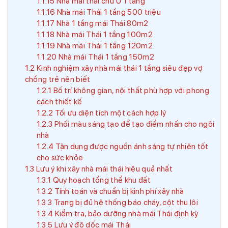
1.1.15
Nhà mái thái chữ U 1 tầng
1.1.16
Nhà mái Thái 1 tầng 500 triệu
1.1.17
Nhà 1 tầng mái Thái 80m2
1.1.18
Nhà mái Thái 1 tầng 100m2
1.1.19
Nhà mái Thái 1 tầng 120m2
1.1.20
Nhà mái Thái 1 tầng 150m2
1.2
Kinh nghiệm xây nhà mái thái 1 tầng siêu đẹp vợ
chồng trẻ nên biết
1.2.1
Bố trí không gian, nội thất phù hợp với phong
cách thiết kế
1.2.2
Tối ưu diện tích một cách hợp lý
1.2.3
Phối màu sáng tạo để tạo điểm nhấn cho ngôi
nhà
1.2.4
Tận dụng được nguồn ánh sáng tự nhiên tốt
cho sức khỏe
1.3
Lưu ý khi xây nhà mái thái hiệu quả nhất
1.3.1
Quy hoạch tổng thể khu đất
1.3.2
Tính toán và chuẩn bị kinh phí xây nhà
1.3.3
Trang bị đủ hệ thống báo cháy, cột thu lôi
1.3.4
Kiểm tra, bảo dưỡng nhà mái Thái định kỳ
1.3.5
Lưu ý độ dốc mái Thái