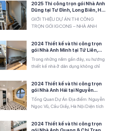
hào là đơn vị thiết kế và thi công
2025 Thi công trọn gói Nhà Anh
trọn gói công trình nhà ở của anh
Dũng tại Tư Đình, Long Biên, Hà
Huynh tại Vĩnh Quỳnh, Thanh Trì, Hà
Nội
GIỚI THIỆU DỰ ÁN THI CÔNG
Nội. Công trình được xây dựng theo
TRỌN GÓI IGCONS – NHÀ ANH
phong cách hiện đại, công […]
DŨNG, PHỐ TƯ ĐÌNH, LONG BIÊN,
HÀ NỘI IGCONS hân hạnh là đơn vị
2024 Thiết kế và thi công trọn
thi công trọn gói dự án nhà ở gia
gói Nhà Anh Minh tại Tứ Liên,
đình cho anh Dũng, tọa lạc tại phố
Tây Hồ, Hà Nội
Trong những năm gần đây, xu hướng
Tư Đình, quận Long Biên, Hà Nội.
thiết kế nhà ở dân dụng không chỉ
Đây là một trong những […]
tập trung vào tính thẩm mỹ mà còn
chú trọng đến sự tiện nghi, bền
2024 Thiết kế và thi công trọn
vững. Dự án nhà anh Minh tại Tứ Liên,
gói Nhà Anh Hải tại Nguyễn
Tây Hồ là một minh chứng tiêu biểu
Ngọc Vũ, Cầu Giấy, Hà Nội
Tổng Quan Dự Án Địa điểm: Nguyễn
cho sự kết hợp hài hòa giữa nét […]
Ngọc Vũ, Cầu Giấy, Hà Nội Diện tích
xây dựng: 260 m² Quy mô xây dựng:
5 tầng Phong cách thiết kế: Tối giản
2024 Thiết kế và thi công trọn
và hiện đại Vật liệu chính: Sàn vân
gói Nhà Anh Quang & Chị Trang