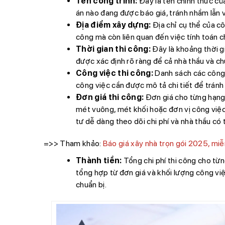
Tên công trình:
Đây là tên chính thức củ
án nào đang được báo giá, tránh nhầm lẫn v
Địa điểm xây dựng:
Địa chỉ cụ thể của côn
công mà còn liên quan đến việc tính toán c
Thời gian thi công:
Đây là khoảng thời gi
được xác định rõ ràng để cả nhà thầu và chủ
Công việc thi công:
Danh sách các công 
công việc cần được mô tả chi tiết để tránh
Đơn giá thi công:
Đơn giá cho từng hạng 
mét vuông, mét khối hoặc đơn vị công việc 
tư dễ dàng theo dõi chi phí và nhà thầu có 
=>> Tham khảo:
Báo giá xây nhà trọn gói 2025, miễn
Thành tiền:
Tổng chi phí thi công cho từn
tổng hợp từ đơn giá và khối lượng công việ
chuẩn bị.