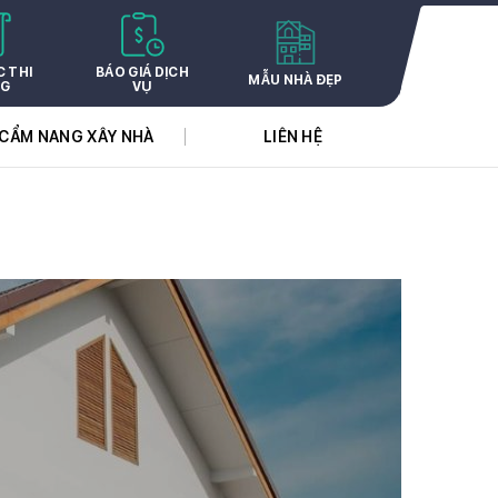
C THI
BÁO GIÁ DỊCH
MẪU NHÀ ĐẸP
G
VỤ
CẨM NANG XÂY NHÀ
LIÊN HỆ