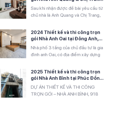
gỗ, kính cường lực Thời gian thi
tại Khu Đô Thị Louis Hoàng Mai,
Sau khi nhận được đề bài yêu cầu từ
công: 5 tháng Ngôi nhà của anh Hải
Hà Nội
chủ nhà là Anh Quang và Chị Trang,
được […]
chúng tôi đã nhanh chóng lên ý
tưởng và bàn giao bản thiết kế hoàn
2024 Thiết kế và thi công trọn
chỉnh đến tay Chủ đầu tư. Sau khi
gói Nhà Anh Oai tại Đông Anh,
được duyệt, chúng tôi đã làm việc
Hà Nội
Nhà phố 3 tầng của chủ đầu tư là gia
với Ban quản lý Khu đô thị để […]
đình anh Oai, có địa điểm xây dựng
tại Hải Bối, Đông Anh Hà Nội. Công
trình được xây dựng với thiết kế bao
2025 Thiết kế và thi công trọn
gồm: Tầng 1: Gara + Phòng khách +
gói Nhà Anh Bình tại Phúc Đồng,
Bếp Tầng 2: 2 Phòng ngủ + 1 WC
Long Biên, Hà Nội
DỰ ÁN THIẾT KẾ VÀ THI CÔNG
Tầng 3: 1 Phòng […]
TRỌN GÓI – NHÀ ANH BÌNH, 918
PHÚC ĐỒNG, HÀ NỘI IGcons tiếp
tục khẳng định uy tín và sự chuyên
nghiệp khi hoàn thành dự án thiết kế
và thi công trọn gói cho gia đình anh
Bình tại 918 Phúc Đồng, Hà Nội.