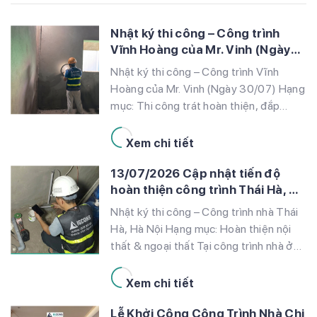
Nhật ký thi công – Công trình
Vĩnh Hoàng của Mr. Vinh (Ngày
30/07)
Nhật ký thi công – Công trình Vĩnh
Hoàng của Mr. Vinh (Ngày 30/07) Hạng
mục: Thi công trát hoàn thiện, đắp
phào chỉ mặt tiền và cắt đục hạ tầng
điện âm tường Tại công trình nhà Mr.
Xem chi tiết
Vinh ở KĐT Vĩnh Hoàng, sau khi hoàn
13/07/2026 Cập nhật tiến độ
thành các hạng mục kết cấu thô và […]
hoàn thiện công trình Thái Hà, Hà
Nội
Nhật ký thi công – Công trình nhà Thái
Hà, Hà Nội Hạng mục: Hoàn thiện nội
thất & ngoại thất Tại công trình nhà ở
Thái Hà, Hà Nội, đội thi công IGCONS
đang khẩn trương đẩy mạnh giai đoạn
Xem chi tiết
hoàn thiện. Sau khi hoàn tất các phần
Lễ Khởi Công Công Trình Nhà Chị
thô, các hạng mục quan trọng […]