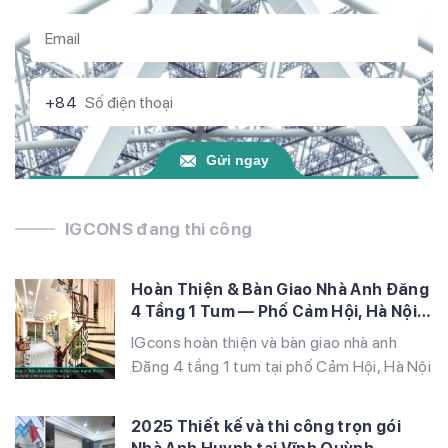
+84
Gửi ngay
IGCONS đang thi công
Hoàn Thiện & Bàn Giao Nhà Anh Đăng
4 Tầng 1 Tum — Phố Cảm Hội, Hà Nội |
IGcons
IGcons hoàn thiện và bàn giao nhà anh
Đăng 4 tầng 1 tum tại phố Cảm Hội, Hà Nội
— phong cách Tân cổ điển Đông Dương
với tranh sơn dầu, lan can sắt nghệ thuật,
2025 Thiết kế và thi công trọn gói
vườn sân thượng và nội thất gỗ tự nhiên