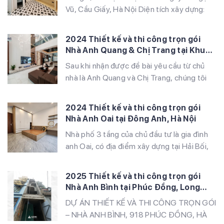
Vũ, Cầu Giấy, Hà Nội Diện tích xây dựng:
260 m² Quy mô xây dựng: 5 tầng Phong
cách thiết kế: Tối giản và hiện đại Vật liệu
2024 Thiết kế và thi công trọn gói
chính: Sàn vân gỗ, kính cường lực Thời gian
Nhà Anh Quang & Chị Trang tại Khu
thi công: 5 tháng Ngôi nhà của anh Hải
Đô Thị Louis Hoàng Mai, Hà Nội
Sau khi nhận được đề bài yêu cầu từ chủ
được […]
nhà là Anh Quang và Chị Trang, chúng tôi
đã nhanh chóng lên ý tưởng và bàn giao
bản thiết kế hoàn chỉnh đến tay Chủ đầu tư.
2024 Thiết kế và thi công trọn gói
Sau khi được duyệt, chúng tôi đã làm việc
Nhà Anh Oai tại Đông Anh, Hà Nội
với Ban quản lý Khu đô thị để […]
Nhà phố 3 tầng của chủ đầu tư là gia đình
anh Oai, có địa điểm xây dựng tại Hải Bối,
Đông Anh Hà Nội. Công trình được xây
dựng với thiết kế bao gồm: Tầng 1: Gara +
2025 Thiết kế và thi công trọn gói
Phòng khách + Bếp Tầng 2: 2 Phòng ngủ +
Nhà Anh Bình tại Phúc Đồng, Long
1 WC Tầng 3: 1 Phòng […]
Biên, Hà Nội
DỰ ÁN THIẾT KẾ VÀ THI CÔNG TRỌN GÓI
– NHÀ ANH BÌNH, 918 PHÚC ĐỒNG, HÀ