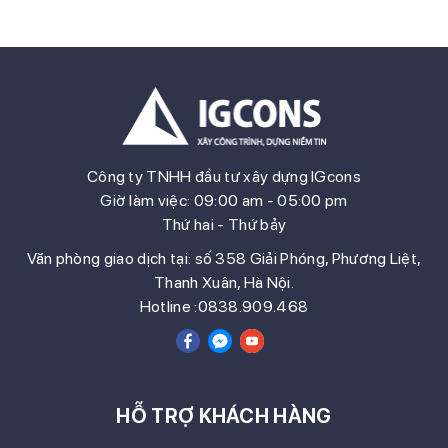
NỘI IGcons tiếp tục khẳng định uy tín và sự
chuyên nghiệp khi hoàn thành dự án thiết
kế và thi công trọn gói cho gia đình anh
Bình tại 918 Phúc Đồng, Hà Nội. Công trình
được […]
Công ty TNHH đầu tư xây dựng IGcons
Giờ làm việc: 09:00 am - 05:00 pm
Thứ hai - Thứ bảy
Văn phòng giao dịch tại: số 358 Giải Phóng, Phương Liệt,
Thanh Xuân, Hà Nội.
Hotline :0838.909.468
HỖ TRỢ KHÁCH HÀNG