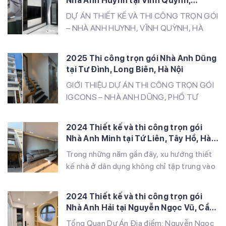
Nhà Anh Huynh tại Vĩnh Quỳnh,
đẳng cấp
Thanh Trì, Hà Nội
DỰ ÁN THIẾT KẾ VÀ THI CÔNG TRỌN GÓI
– NHÀ ANH HUYNH, VĨNH QUỲNH, HÀ
NỘI IGcons tự hào là đơn vị thiết kế và thi
công trọn gói công trình nhà ở của anh
2025 Thi công trọn gói Nhà Anh Dũng
Huynh tại Vĩnh Quỳnh, Thanh Trì, Hà Nội.
tại Tư Đình, Long Biên, Hà Nội
Công trình được xây dựng theo phong
GIỚI THIỆU DỰ ÁN THI CÔNG TRỌN GÓI
cách hiện đại, công […]
IGCONS – NHÀ ANH DŨNG, PHỐ TƯ
ĐÌNH, LONG BIÊN, HÀ NỘI IGCONS hân
hạnh là đơn vị thi công trọn gói dự án nhà ở
2024 Thiết kế và thi công trọn gói
gia đình cho anh Dũng, tọa lạc tại phố Tư
Nhà Anh Minh tại Tứ Liên, Tây Hồ, Hà
Đình, quận Long Biên, Hà Nội. Đây là một
Nội
Trong những năm gần đây, xu hướng thiết
trong những […]
kế nhà ở dân dụng không chỉ tập trung vào
tính thẩm mỹ mà còn chú trọng đến sự tiện
nghi, bền vững. Dự án nhà anh Minh tại Tứ
2024 Thiết kế và thi công trọn gói
Liên, Tây Hồ là một minh chứng tiêu biểu
Nhà Anh Hải tại Nguyễn Ngọc Vũ, Cầu
cho sự kết hợp hài hòa giữa nét […]
Giấy, Hà Nội
Tổng Quan Dự Án Địa điểm: Nguyễn Ngọc